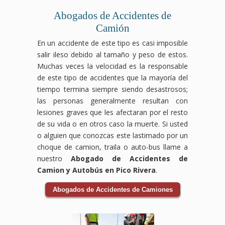
por
que
Abogados de Accidentes de
accidente
te
de
corresponden.
Camión
bicicleta
En un accidente de este tipo es casi imposible
que
salir ileso debido al tamaño y peso de estos.
te
corresponde.
Muchas veces la velocidad es la responsable
de este tipo de accidentes que la mayoría del
tiempo termina siempre siendo desastrosos;
las personas generalmente resultan con
lesiones graves que les afectaran por el resto
de su vida o en otros caso la muerte. Si usted
o alguien que conozcas este lastimado por un
choque de camion, traila o auto-bus llame a
nuestro
Abogado de Accidentes de
Camion y Autobús en Pico Rivera
.
Abogados de Accidentes de Camiones