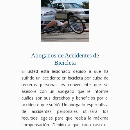
pueden
desde
derecho
locales
de
negar
ser
el
laboral
luchará
negociar
tus
graves.
reclamo
luchará
para
con
beneficios,
Nuestro
hasta
para
que
las
pero
equipo
la
que
los
aseguradoras
nosotros
de
negociación
obtengas
responsables
para
nos
abogados
con
la
asuman
obtener
encargamos
especializados
las
compensación
la
el
de
en
aseguradoras,
por
compensación
mejor
proteger
accidentes
asegurándonos
accidente
que
resultado
tus
Abogados de Accidentes de
de
de
laboral
te
posible
intereses.
Bicicleta
tránsito
que
que
corresponde
para
Contáctanos
luchará
obtengas
mereces,
por
tu
hoy
Si usted está lesionado debido a que ha
para
el
asegurándonos
tu
caso.
para
sufrido un accidente en bicicleta por culpa de
que
máximo
de
accidente.
Contáctanos
una
terceras personas es conveniente que se
recibas
beneficio
que
Contáctanos
hoy
consulta
asesore con un abogado que le informe
el
posible.
tus
hoy
mismo
gratuita
cuáles son sus derechos y beneficios por el
apoyo
Contáctanos
derechos
mismo
para
y
financiero
hoy
como
para
una
deja
accidente que sufrió. Un abogado especialista
y
para
trabajador
una
consulta
que
de accidentes personales utilizará los
legal
una
estén
consulta
gratuita
te
recursos legales para que reciba la máxima
que
consulta
protegidos
gratuita
y
ayudemos
compensación. Debido a que cada caso es
mereces,
gratuita
en
y
deja
a