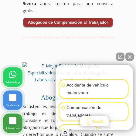
Rivera
ahora mismo para una consulta
gratis..
Abogados de Compensación al Trabajador
👋🏼¿Cómo puedo ayudarte?
WhatsApp
Accidente de vehículo
motorizado
Abogado Laboralista
Textéame
Si usted es lesionado en un accidente de
Compensación de
trabajo es de suma importancia que
trabajadores
considere el tomas una asistencia de un
Scroll
abogado que lo pueda encaminar en las leyes
Llámanos
Otras lesiones
y derechos que lo respalda. Cuando se sufre