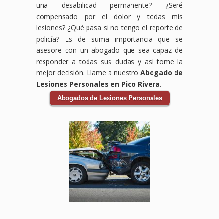
una desabilidad permanente? ¿Seré
Lynwood,
ayudarte
aquí
daños
perdidos,
laboral.
compensado por el dolor y todas mis
Downey,
a
para
por
daños
Sabemos
lesiones? ¿Qué pasa si no tengo el reporte de
CA,
obtener
proteger
tus
al
que
estamos
la
tus
lesiones,
vehículo
enfrentar
policía? Es de suma importancia que se
comprometidos
compensación
derechos
incluyendo
y
un
asesore con un abogado que sea capaz de
a
que
y
gastos
cualquier
accidente
responder a todas sus dudas y así tome la
ayudarte
mereces
ayudarte
médicos,
otra
en
mejor decisión. Llame a nuestro
Abogado de
a
por
a
pérdida
pérdida
el
Lesiones Personales en Pico Rivera
.
obtener
tus
obtener
de
relacionada
trabajo
la
lesiones,
el
ingresos
con
puede
Abogados de Lesiones Personales
compensación
gastos
apoyo
y
el
ser
que
médicos,
financiero
cualquier
accidente.
abrumador,
necesitas
salarios
que
otro
Los
pero
para
perdidos
necesitas
perjuicio
accidentes
no
cubrir
y
para
que
de
tienes
gastos
daños
cubrir
hayas
auto
que
médicos,
a tu
gastos
sufrido.
pueden
hacerlo
pérdida
vehículo.
médicos,
Los
ser
solo.
de
Los
salarios
accidentes
traumáticos
Nuestro
ingresos,
accidentes
perdidos
en
y
equipo
y
de
y
centros
tener
de
otros
auto
más.
comerciales
consecuencias
abogados
daños
pueden
Los
pueden
duraderas,
especializados