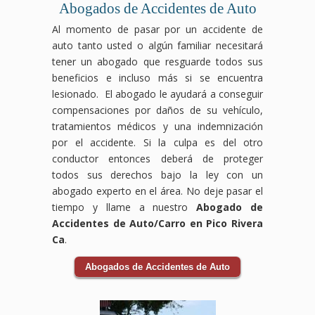
ocasionados
ser
accidentes
ocurrir
pero
en
Abogados de Accidentes de Auto
por
devastadores,
laborales
por
no
compensación
Al momento de pasar por un accidente de
el
pero
pueden
condiciones
tienes
laboral
auto tanto usted o algún familiar necesitará
accidente.
no
ocurrir
inseguras,
que
luchará
Los
tienes
en
como
enfrentarlos
para
tener un abogado que resguarde todos sus
accidentes
que
cualquier
suelos
solo.
que
beneficios e incluso más si se encuentra
de
enfrentarlo
industria
resbaladizos,
Nuestro
tus
lesionado. El abogado le ayudará a conseguir
bicicleta
solo.
y a
falta
equipo
derechos
compensaciones por daños de su vehículo,
pueden
Nuestro
menudo
de
de
sean
tratamientos médicos y una indemnización
ocurrir
equipo
dejan
mantenimiento
abogados
respetados
debido
de
a
o
especializados
y
por el accidente. Si la culpa es del otro
a la
abogados
los
negligencia
en
recibas
conductor entonces deberá de proteger
negligencia
expertos
trabajadores
por
accidentes
el
todos sus derechos bajo la ley con un
de
en
enfrentando
parte
de
apoyo
abogado experto en el área. No deje pasar el
conductores
accidentes
dificultades
del
tránsito
necesario
o
de
físicas
personal.
te
durante
tiempo y llame a nuestro
Abogado de
condiciones
tránsito
y
Nuestro
guiará
tu
Accidentes de Auto/Carro en Pico Rivera
inseguras
se
económicas.
equipo
a
recuperación.
Ca
.
en
encargará
Nuestro
de
través
Las
la
de
equipo
abogados
del
aseguradoras
Abogados de Accidentes de Auto
vía,
todo
de
especializados
proceso
pueden
y
el
abogados
en
legal
intentar
las
proceso
expertos
responsabilidad
y se
reducir
consecuencias
legal,
en
por
encargará
o