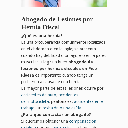
Abogado de Lesiones por
Hernia Discal
¿
Qu
é es una hernia?
Es una protuberancia comúnmente localizada
en el abdomen o en la ingle; se presenta
cuando hay debilidad o un agujero en la pared
muscular. Elegir un buen
abogado de
lesiones por hernias discales en Pico
Rivera
es importante cuando tenga un
problema a causa de una hernia.
La mayor parte de estas lesiones ocurre por
accidentes de auto
,
accidentes
de motocicleta
, peatonales,
accidentes en el
trabajo
, un
resbalón o una caída
.
¿Para qué contactar un abogado?
Si queremos obtener una
compensación
máxima
por una
hernia discal
o hernia de